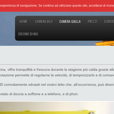
re esperienza di navigazione. Se continui ad utilizzare questo sito, accetterai di ricev
HOME
CAMERA BLU
CAMERA GIALLA
PREZZI
CONTAT
DICONO DI NOI
zzina, offre tranquillità e frescura durante la stagione più calda grazie a
 dotazione permette di regolarne la velocità, di temporizzarlo e di coman
HD comodamente sdraiati nel vostro letto che, all’occorrenza, può diven
tato di doccia a soffione e a telefono, e di phon.