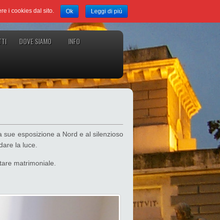
ere i cookies dal sito.
Ok
Leggi di più
TI
DOVE SIAMO
INFO
lla sue esposizione a Nord e al silenzioso
dare la luce.
tare matrimoniale.