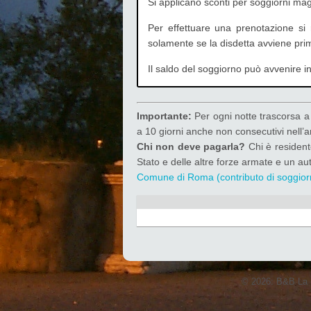
Si applicano sconti per soggiorni magg
Per effettuare una prenotazione si
solamente se la disdetta avviene prima
Il saldo del soggiorno può avvenire in
Importante:
Per ogni notte trascorsa 
a 10 giorni anche non consecutivi nell’a
Chi non deve pagarla?
Chi è residente
Stato e delle altre forze armate e un au
Comune di Roma (contributo di soggior
© 2026: B&B La