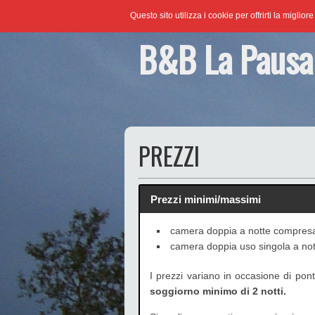
Questo sito utilizza i cookie per offrirti la miglio
B&B La Pausa
PREZZI
Prezzi minimi/massimi
camera doppia a notte compresa
camera doppia uso singola a not
I prezzi variano in occasione di ponti
soggiorno minimo di 2 notti.