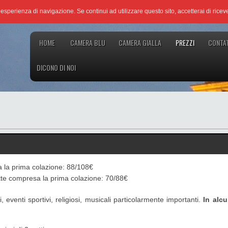
re esperienza di navigazione. Se continui ad utilizzare questo sito, accetterai di ricev
HOME
CAMERA BLU
CAMERA GIALLA
PREZZI
CONTAT
DICONO DI NOI
 la prima colazione: 88/108€
te compresa la prima colazione: 70/88€
, eventi sportivi, religiosi, musicali particolarmente importanti.
In alcu