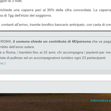
iori di 3 notti.
 richiede una caparra pari al 30% della cifra concordata. La caparr
 di 7gg dell’inizio del soggiorno.
 contanti all’arrivo, tramite bonifico bancario anticipato, con carta di c
a ROMA,
il comune chiede un contributo di 6€/persona
che va pagat
mbito dell’anno solare.
 a Roma, i bambini fino ai 10 anni, chi accompagna i pazienti per motivi
tista di pullman ed un accompagnatore turistico ogni 23 partecipanti.
no )
 Pausa
| Aut. Dip. Tur. Roma nr. QA/2015/29774 del 6/12/2015 |
Informativa p